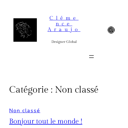
Aller
au
Cléme
contenu
Nce
Instagram
Araujo
Designer Global
Catégorie :
Non classé
Non classé
Bonjour tout le monde !